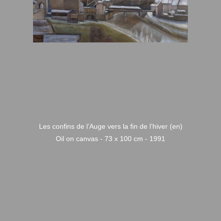
Les confins de l’Auge vers la fin de l’hiver (en)
Oil on canvas - 73 x 100 cm - 1991