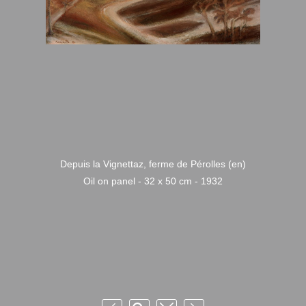
Depuis la Vignettaz, ferme de Pérolles (en)
Oil on panel - 32 x 50 cm - 1932