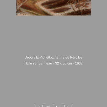
Depuis la Vignettaz, ferme de Pérolles
Huile sur panneau - 32 x 50 cm - 1932