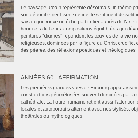
Le paysage urbain représente désormais un thème priv
son dépouillement, son silence, le sentiment de solitude 
saison qui trouve un écho particulier auprès de l'artist
bouquets de fleurs, compositions équilibrées qui dévo
peintures "diurnes" répondent les œuvres de la vie no
religieuses, dominées par la figure du Christ crucifié, e
des prières, des réflexions poétiques et théologiques.
ANNÉES 60 - AFFIRMATION
Les premières grandes vues de Fribourg apparaissent,
constructions géométrisées souvent dominées par la sil
cathédrale. La figure humaine retient aussi l'attention d
locales et autoportraits alternent avec nus stylisés, o
théâtrales ou mythologiques.