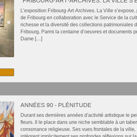
"FRIBOURG·ART·ARCHIVES. LA VILLE S
L’exposition Fribourg·Art·Archives. La Ville s’expose, 
de Fribourg en collaboration avec le Service de la cultu
richesse et la diversité des collections patrimoniales d
Fribourg. Parmi la centaine d’oeuvres et documents pr
Dame […]
ANNÉES 90 - PLÉNITUDE
Durant ses dernières années d'activité artistique le pe
fleurs. Il le place dans une niche semblable à un tabe
consonance religieuse. Ses vues frontales de la ville
intègrent implicitement ses profondes réflexions sur la 