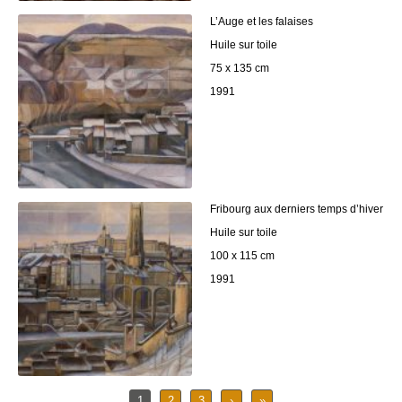
L’Auge et les falaises
Huile sur toile
75 x 135 cm
1991
Fribourg aux derniers temps d’hiver
Huile sur toile
100 x 115 cm
1991
1
2
3
›
»