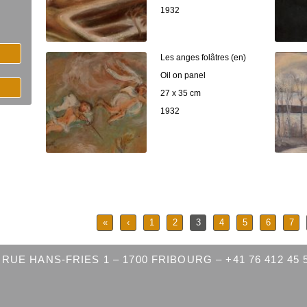
1932
Les anges folâtres (en)
Oil on panel
27 x 35 cm
1932
«
‹
1
2
3
4
5
6
7
RUE HANS-FRIES 1 – 1700 FRIBOURG – +41 76 412 45