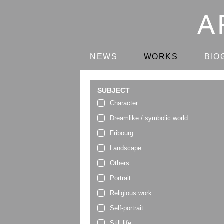
NEWS
WORKS
BIO
SUBJECT
Character
Dreamlike / symbolic world
Fribourg
Landscape
Others
Portrait
Religious work
Self-portrait
Still life