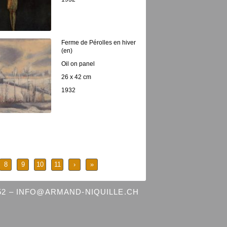
Ferme de Pérolles en hiver
(en)
Oil on panel
26 x 42 cm
1932
8
9
10
11
›
»
 52 – INFO@ARMAND-NIQUILLE.CH