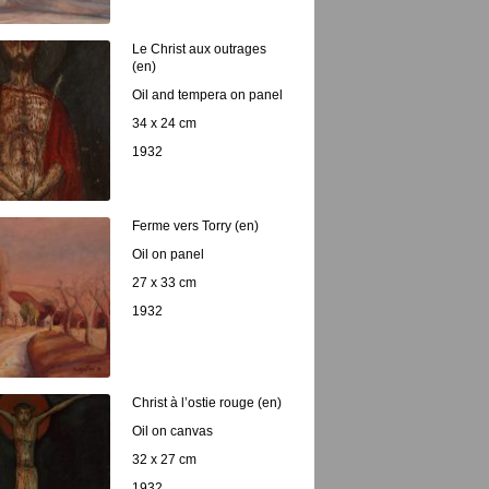
Le Christ aux outrages
(en)
Oil and tempera on panel
34 x 24 cm
1932
Ferme vers Torry (en)
Oil on panel
27 x 33 cm
1932
Christ à l’ostie rouge (en)
Oil on canvas
32 x 27 cm
1932