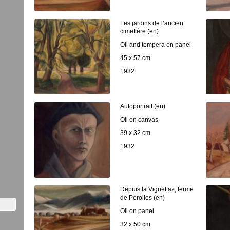
Les jardins de l’ancien
cimetière (en)
Oil and tempera on panel
45 x 57 cm
1932
Autoportrait (en)
Oil on canvas
39 x 32 cm
1932
Depuis la Vignettaz, ferme
de Pérolles (en)
Oil on panel
32 x 50 cm