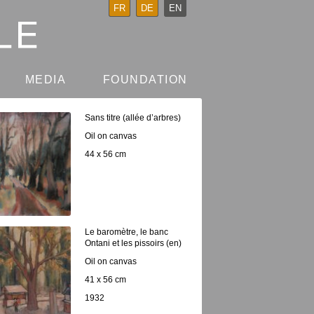
FR
DE
EN
MEDIA
FOUNDATION
Sans titre (allée d’arbres)
Oil on canvas
44 x 56 cm
Le baromètre, le banc
Ontani et les pissoirs (en)
Oil on canvas
41 x 56 cm
1932