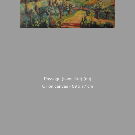
Paysage (sans titre) (en)
Oil on canvas - 59 x 77 cm