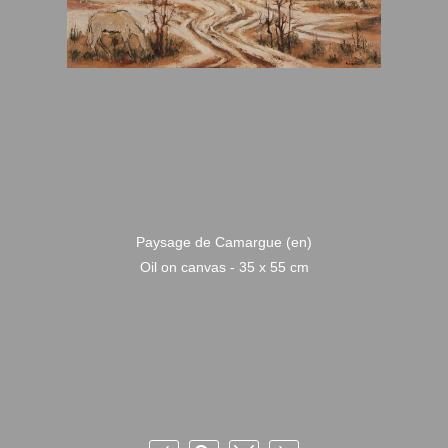
Paysage de Camargue (en)
Oil on canvas - 35 x 55 cm