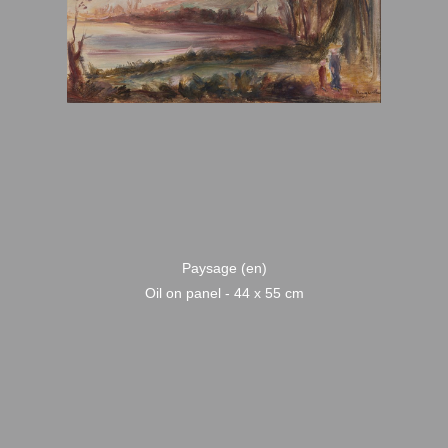
Paysage (en)
Oil on panel - 44 x 55 cm