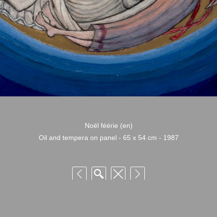
Noël féérie (en)
Oil and tempera on panel - 65 x 54 cm - 1987
 Niquille – Utilisation et reproduction non autorisée sans consentement préalabl