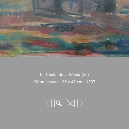
Le Chalet de la Wusta (en)
Oil on canvas - 38 x 46 cm - 1937
 Niquille – Utilisation et reproduction non autorisée sans consentement préalabl