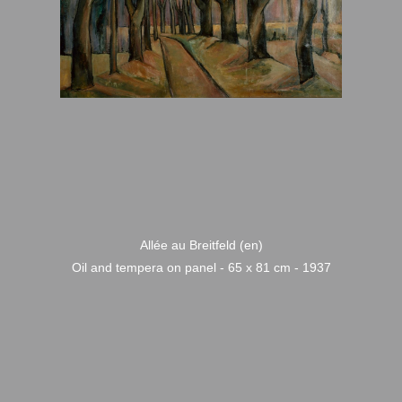
Allée au Breitfeld (en)
Oil and tempera on panel - 65 x 81 cm - 1937