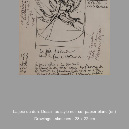
La joie du don. Dessin au stylo noir sur papier blanc (en)
Drawings - sketches - 28 x 22 cm