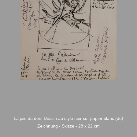
La joie du don. Dessin au stylo noir sur papier blanc (de)
Zeichnung - Skizze - 28 x 22 cm