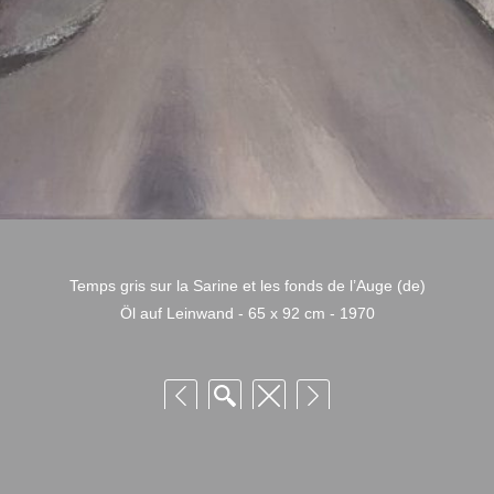
Temps gris sur la Sarine et les fonds de l’Auge (de)
Öl auf Leinwand - 65 x 92 cm - 1970
 Niquille – Utilisation et reproduction non autorisée sans consentement préalabl