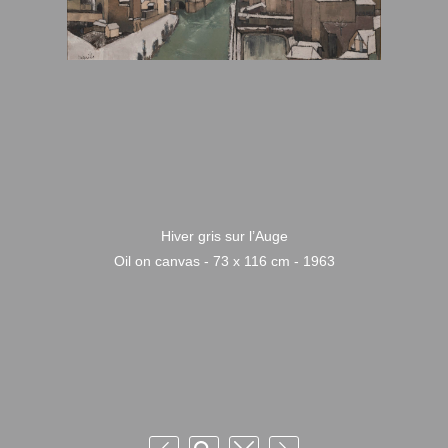
Hiver gris sur l’Auge
Oil on canvas - 73 x 116 cm - 1963