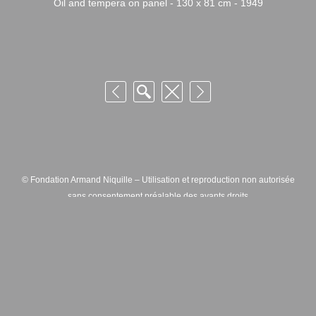
Oil and tempera on panel - 130 x 81 cm - 1949
© Fondation Armand Niquille – Utilisation et reproduction non autorisée
sans consentement préalable des ayants droits
FONDATION ARMAND NIQUILLE – RUE HANS-