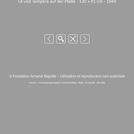
Öl und Tempera auf der Platte - 130 x 81 cm - 1949
© Fondation Armand Niquille – Utilisation et reproduction non autorisée
sans consentement préalable des ayants droits
FONDATION ARMAND NIQUILLE – RUE HANS-