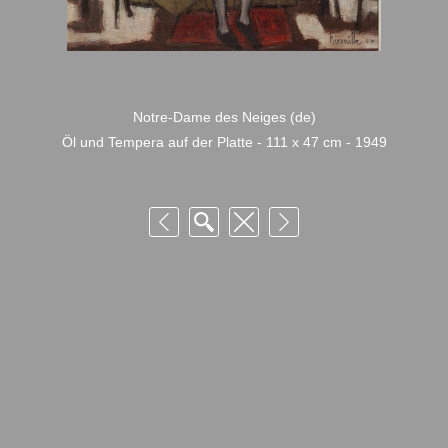
Notre-Dame des Neiges (de)
Öl und Tempera auf der Platte - 111 x 47 cm - 1949
© Fondation Armand Niquille – Utilisation et reproduction non autorisée
sans consentement préalable des ayants droits
FONDATION ARMAND NIQUILLE – RUE HANS-