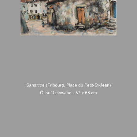
Sans titre (Fribourg, Place du Petit-St-Jean)
Öl auf Leinwand - 57 x 68 cm