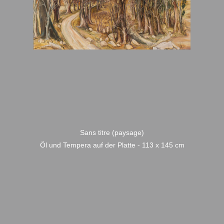
Sans titre (paysage)
Öl und Tempera auf der Platte - 113 x 145 cm