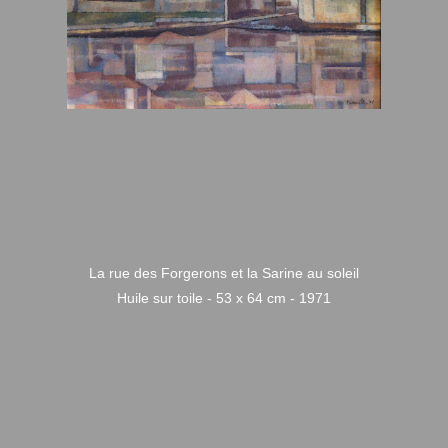
La rue des Forgerons et la Sarine au soleil
Huile sur toile - 53 x 64 cm - 1971