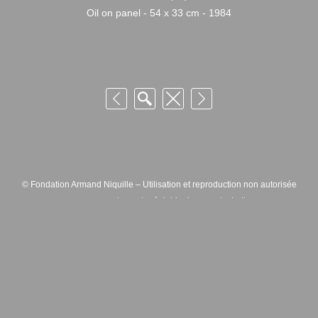
Oil on panel - 54 x 33 cm - 1984
© Fondation Armand Niquille – Utilisation et reproduction non autorisée
sans consentement préalable des ayants droits
FONDATION ARMAND NIQUILLE – RUE HANS-