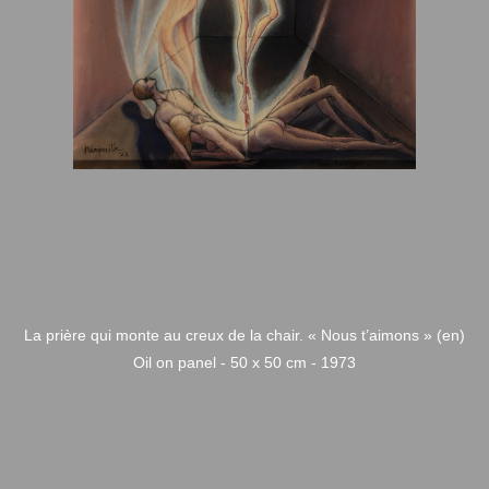
La prière qui monte au creux de la chair. « Nous t’aimons » (en)
Oil on panel - 50 x 50 cm - 1973