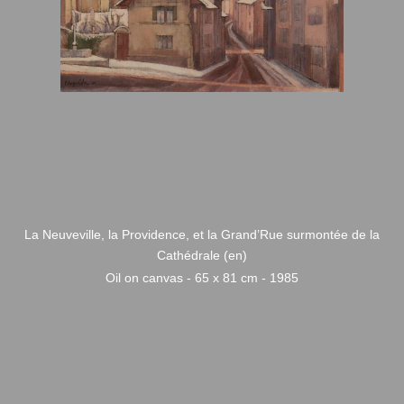
La Neuveville, la Providence, et la Grand’Rue surmontée de la
Cathédrale (en)
Oil on canvas - 65 x 81 cm - 1985