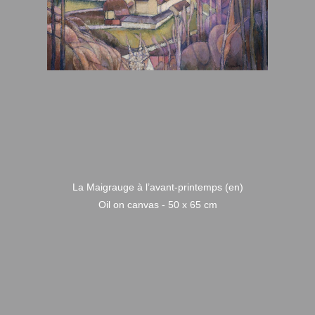
La Maigrauge à l’avant-printemps (en)
Oil on canvas - 50 x 65 cm