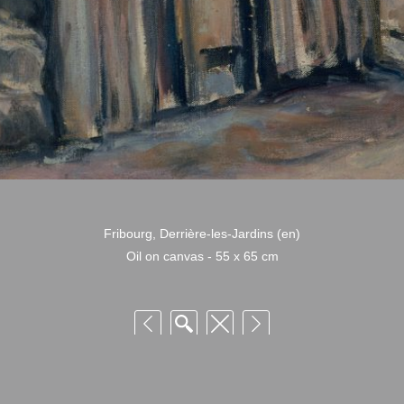
Fribourg, Derrière-les-Jardins (en)
Oil on canvas - 55 x 65 cm
 Niquille – Utilisation et reproduction non autorisée sans consentement préalabl