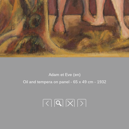
Adam et Eve (en)
Oil and tempera on panel - 65 x 49 cm - 1932
 Niquille – Utilisation et reproduction non autorisée sans consentement préalabl