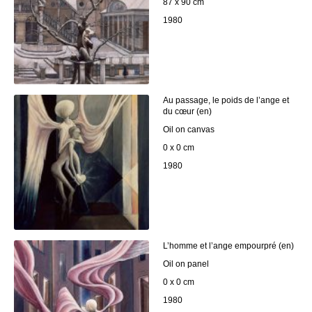
87 x 90 cm
1980
Au passage, le poids de l’ange et
du cœur (en)
Oil on canvas
0 x 0 cm
1980
L’homme et l’ange empourpré (en)
Oil on panel
0 x 0 cm
1980