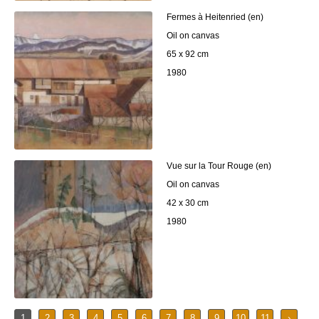
Fermes à Heitenried (en)
Oil on canvas
65 x 92 cm
1980
Vue sur la Tour Rouge (en)
Oil on canvas
42 x 30 cm
1980
1
2
3
4
5
6
7
8
9
10
11
›