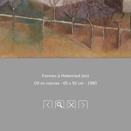
Fermes à Heitenried (en)
Oil on canvas - 65 x 92 cm - 1980
 Niquille – Utilisation et reproduction non autorisée sans consentement préalabl