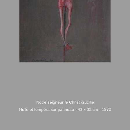
Notre seigneur le Christ crucifié
Huile et tempéra sur panneau - 41 x 33 cm - 1970