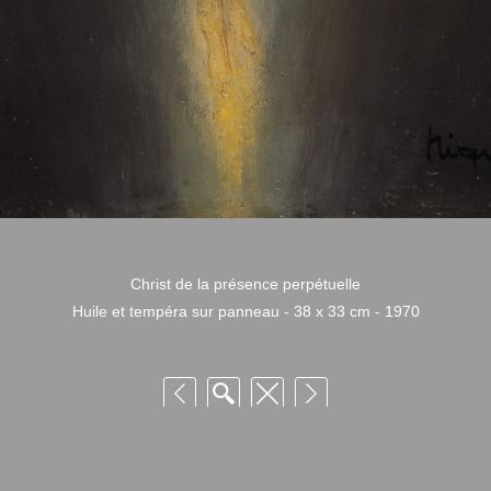
Christ de la présence perpétuelle
Huile et tempéra sur panneau - 38 x 33 cm - 1970
 Niquille – Utilisation et reproduction non autorisée sans consentement préalabl