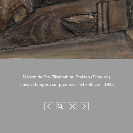
Maison de Ste-Elisabeth au Stalden (Fribourg)
Huile et tempéra sur panneau - 54 x 65 cm - 1933
 Niquille – Utilisation et reproduction non autorisée sans consentement préalabl