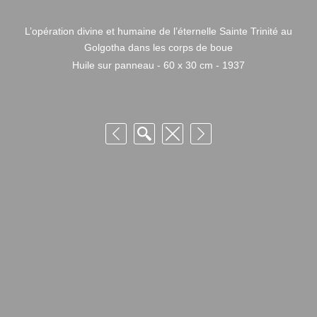
L’opération divine et humaine de l’éternelle Sainte Trinité au
Golgotha dans les corps de boue
Huile sur panneau - 60 x 30 cm - 1937
© Fondation Armand Niquille – Utilisation et reproduction non autorisée
sans consentement préalable des ayants droits
FONDATION ARMAND NIQUILLE – RUE HANS-