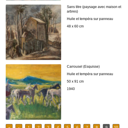
Sans titre (paysage avec maison et
arbres)
Huile et tempéra sur panneau
48 x 60 cm
Carrousel (Esquisse)
Huile et tempéra sur panneau
50 x 91 cm
1940
«
‹
1
2
3
4
5
6
7
8
9
10