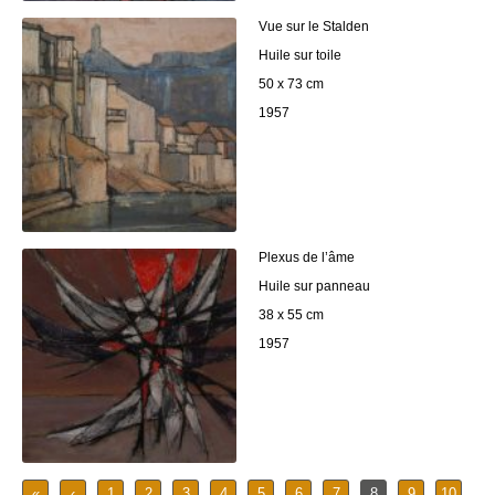
Vue sur le Stalden
Huile sur toile
50 x 73 cm
1957
Plexus de l’âme
Huile sur panneau
38 x 55 cm
1957
«
‹
1
2
3
4
5
6
7
8
9
10