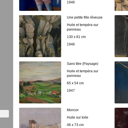
1946
Une petite fille rêveuse
Huile et tempéra sur
panneau
130 x 81 cm
1946
Sans titre (Paysage)
Huile et tempéra sur
panneau
65 x 54 cm
1947
Moncor
Huile sur toile
46 x 73 cm