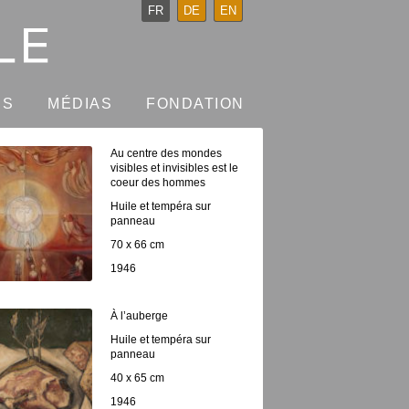
FR
DE
EN
NS
MÉDIAS
FONDATION
Au centre des mondes
visibles et invisibles est le
coeur des hommes
Huile et tempéra sur
panneau
70 x 66 cm
1946
À l’auberge
Huile et tempéra sur
panneau
40 x 65 cm
1946