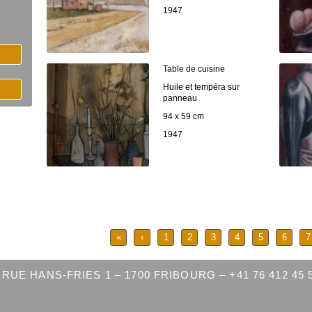
1947
Table de cuisine
Huile et tempéra sur
panneau
94 x 59 cm
1947
«
‹
1
2
3
4
5
6
7
RUE HANS-FRIES 1 – 1700 FRIBOURG – +41 76 412 45