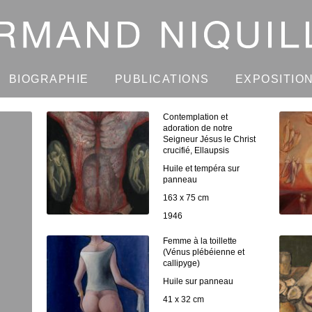
BIOGRAPHIE
PUBLICATIONS
EXPOSITIO
Contemplation et
adoration de notre
Seigneur Jésus le Christ
crucifié, Ellaupsis
Huile et tempéra sur
panneau
163 x 75 cm
1946
Femme à la toillette
(Vénus plébéienne et
callipyge)
Huile sur panneau
41 x 32 cm