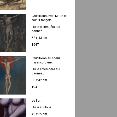
Crucifixion avec Marie et
saint François
Huile et tempéra sur
panneau
52 x 43 cm
1947
Crucifixion au coeur
miséricordieux
Huile et tempéra sur
panneau
33 x 42 cm
1947
Le fruit
Huile sur toile
45 x 35 cm