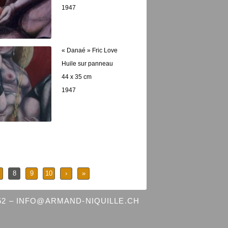
1947
« Danaé » Fric Love
Huile sur panneau
44 x 35 cm
1947
8
9
10
›
»
 52 – INFO@ARMAND-NIQUILLE.CH