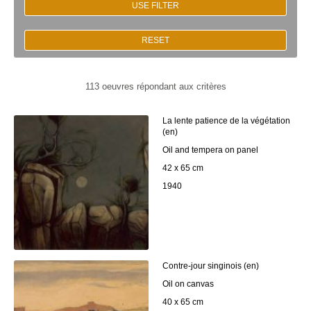
USE FILTER
RESET
113 oeuvres répondant aux critères
La lente patience de la végétation
(en)
Oil and tempera on panel
42 x 65 cm
1940
Contre-jour singinois (en)
Oil on canvas
40 x 65 cm