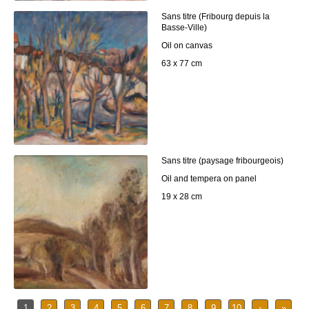
Sans titre (Fribourg depuis la
Basse-Ville)
Oil on canvas
63 x 77 cm
Sans titre (paysage fribourgeois)
Oil and tempera on panel
19 x 28 cm
1
2
3
4
5
6
7
8
9
10
›
»