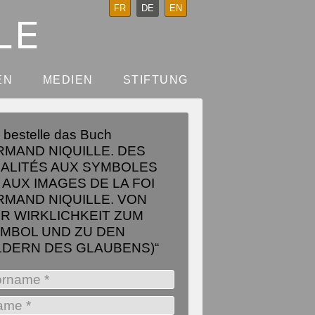
FR
DE
EN
EN
MEDIEN
STIFTUNG
h bestelle das Buch
RMAND NIQUILLE. DES
ALITÉS AUX SYMBOLES
 AUX IMAGES DE LA FOI
RMAND NIQUILLE. VON
R WIRKLICHKEIT ZUM
MBOL UND ZU DEN
LDERN DES GLAUBENS)“