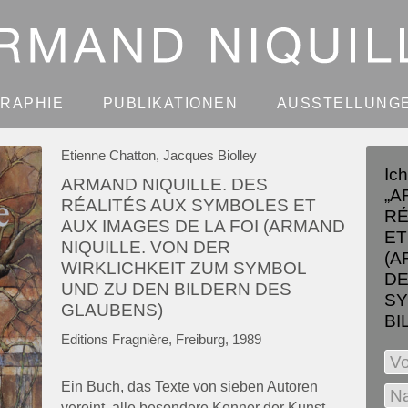
GRAPHIE
PUBLIKATIONEN
AUSSTELLUNG
Etienne Chatton, Jacques Biolley
Ic
ARMAND NIQUILLE. DES
„A
RÉALITÉS AUX SYMBOLES ET
RÉ
AUX IMAGES DE LA FOI (ARMAND
ET
NIQUILLE. VON DER
(A
WIRKLICHKEIT ZUM SYMBOL
DE
UND ZU DEN BILDERN DES
SY
GLAUBENS)
BI
Editions Fragnière, Freiburg, 1989
Ein Buch, das Texte von sieben Autoren
vereint, alle besondere Kenner der Kunst