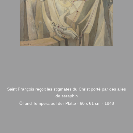
Saint François reçoit les stigmates du Christ porté par des ailes
de séraphin
Öl und Tempera auf der Platte - 60 x 61 cm - 1948