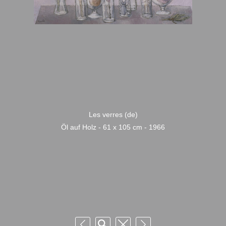
Les verres (de)
Öl auf Holz - 61 x 105 cm - 1966