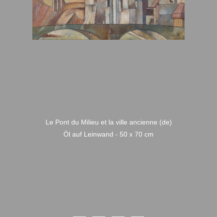
Le Pont du Milieu et la ville ancienne (de)
Öl auf Leinwand - 50 x 70 cm