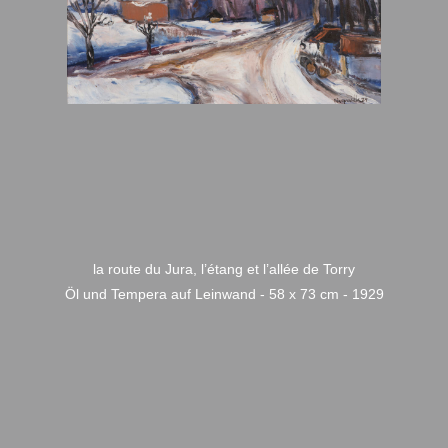
la route du Jura, l’étang et l’allée de Torry
Öl und Tempera auf Leinwand - 58 x 73 cm - 1929