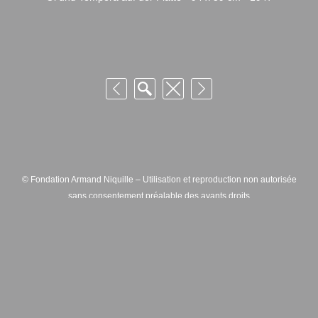
© Fondation Armand Niquille – Utilisation et reproduction non autorisée
sans consentement préalable des ayants droits
FONDATION ARMAND NIQUILLE – RUE HANS-