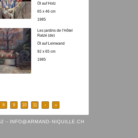
Öl auf Holz
65 x 46 cm
1985
Les jardins de l’Hôtel
Ratzé (de)
Öl auf Leinwand
92 x 65 cm
1985
8
9
10
11
›
»
 52 – INFO@ARMAND-NIQUILLE.CH