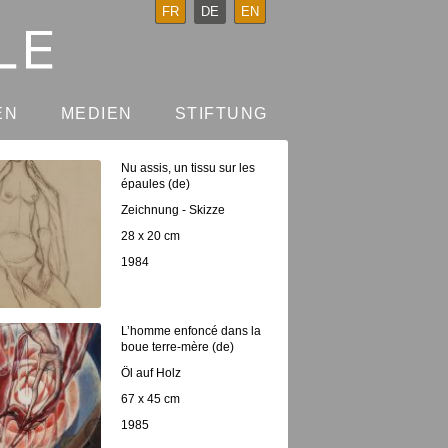
FR
DE
EN
EN
MEDIEN
STIFTUNG
Nu assis, un tissu sur les
épaules (de)
Zeichnung - Skizze
28 x 20 cm
1984
L’homme enfoncé dans la
boue terre-mère (de)
Öl auf Holz
67 x 45 cm
1985