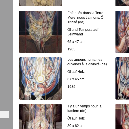
Enfoncés dans la Terre-
Mère, nous t’aimons, Ô
Trinité (de)
Öl und Tempera auf
Leinwand
65 x 47 cm
1985
Les amours humaines
ouvertes à la divinité (de)
Öl auf Holz
67 x 45 cm
1985
Il y a un temps pour la
lumière (de)
Öl auf Holz
80 x 62 cm