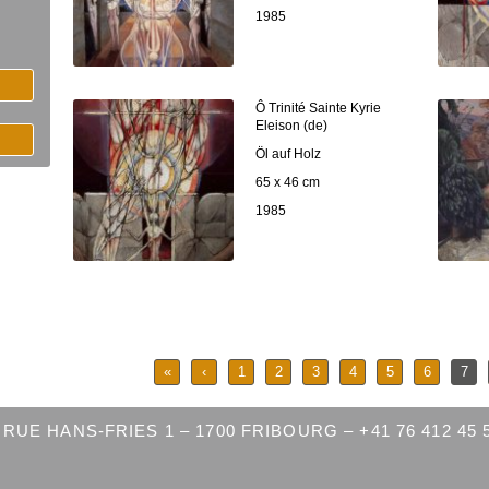
1985
Ô Trinité Sainte Kyrie
Eleison (de)
Öl auf Holz
65 x 46 cm
1985
«
‹
1
2
3
4
5
6
7
RUE HANS-FRIES 1 – 1700 FRIBOURG – +41 76 412 45