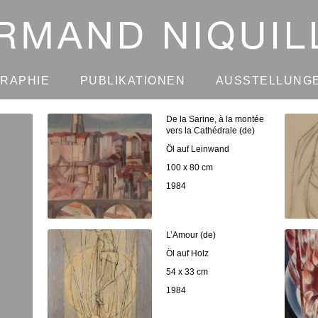
GRAPHIE
PUBLIKATIONEN
AUSSTELLUNG
De la Sarine, à la montée
vers la Cathédrale (de)
Öl auf Leinwand
100 x 80 cm
1984
L’Amour (de)
Öl auf Holz
54 x 33 cm
1984