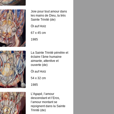
Joie pour tout amour dans
les mains de Dieu, la très
Sainte Trinité (de)
Öl auf Holz
67 x 45 cm
1985
La Sainte Trinité pénètre et
éclaire l’âme humaine
aimante, attentive et
ouverte (de)
Öl auf Holz
54 x 32 cm
1985
L’Agapé, l’amour
descendant et l’Eros,
l’amour montant se
rejoignent dans la Sainte
Trinité (de)