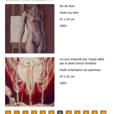
Nu de face
Huile sur toile
41 x 24 cm
1983
Un jour emporté par l’ange attiré
par le divin amour trinitaire
Huile et tempéra sur panneau
43 x 31 cm
1983
«
‹
1
2
3
4
5
6
7
8
9
10