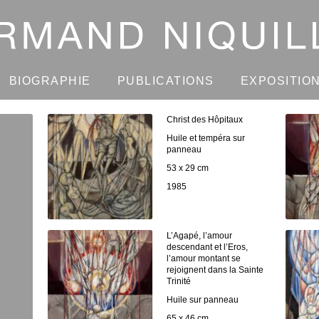
BIOGRAPHIE
PUBLICATIONS
EXPOSITIO
Christ des Hôpitaux
Huile et tempéra sur
panneau
53 x 29 cm
1985
L’Agapé, l’amour
descendant et l’Eros,
l’amour montant se
rejoignent dans la Sainte
Trinité
Huile sur panneau
65 x 46 cm