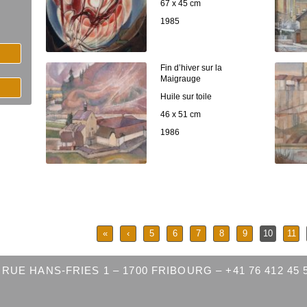
67 x 45 cm
1985
Fin d’hiver sur la
Maigrauge
Huile sur toile
46 x 51 cm
1986
«
‹
5
6
7
8
9
10
11
RUE HANS-FRIES 1 – 1700 FRIBOURG – +41 76 412 45