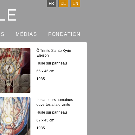
FR
DE
EN
NS
MÉDIAS
FONDATION
Ô Trinité Sainte Kyrie
Eleison
Huile sur panneau
65 x 46 cm
1985
Les amours humaines
ouvertes à la divinité
Huile sur panneau
67 x 45 cm
1985