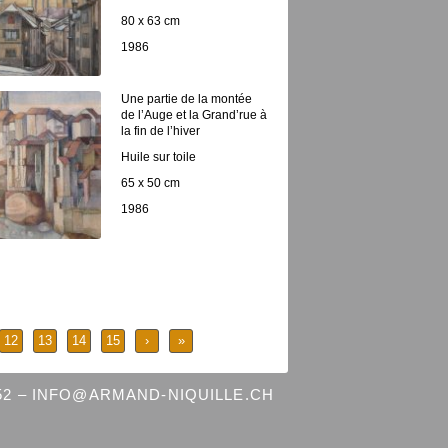
80 x 63 cm
1986
Une partie de la montée
de l’Auge et la Grand’rue à
la fin de l’hiver
Huile sur toile
65 x 50 cm
1986
12
13
14
15
›
»
 52 – INFO@ARMAND-NIQUILLE.CH