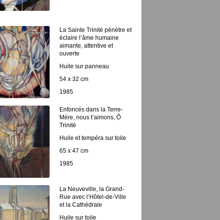
La Sainte Trinité pénètre et
éclaire l’âme humaine
aimante, attentive et
ouverte
Huile sur panneau
54 x 32 cm
1985
Enfoncés dans la Terre-
Mère, nous t’aimons, Ô
Trinité
Huile et tempéra sur toile
65 x 47 cm
1985
La Neuveville, la Grand-
Rue avec l’Hôtel-de-Ville
et la Cathédrale
Huile sur toile