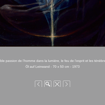
sible passion de l’homme dans la lumière, le feu de l’esprit et les ténèbr
Öl auf Leinwand - 70 x 50 cm - 1973
 Niquille – Utilisation et reproduction non autorisée sans consentement préalabl