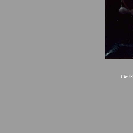
L’invi
© Fondation Armand