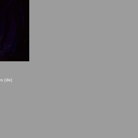
es (de)
e des ayants droits