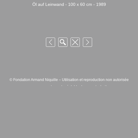
Öl auf Leinwand - 100 x 60 cm - 1989
© Fondation Armand Niquille – Utilisation et reproduction non autorisée
sans consentement préalable des ayants droits
FONDATION ARMAND NIQUILLE – RUE HANS-