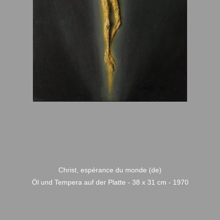
Christ, espérance du monde (de)
Öl und Tempera auf der Platte - 38 x 31 cm - 1970